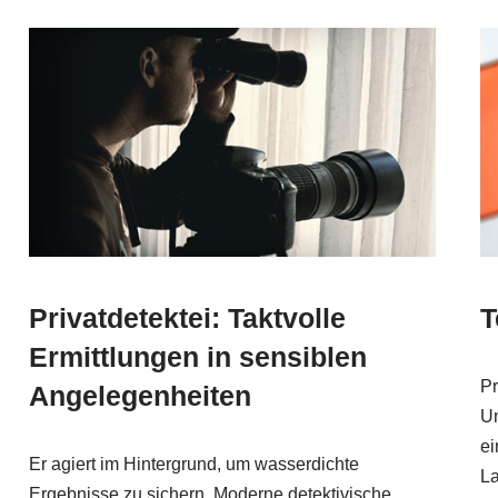
Privatdetektei: Taktvolle
T
Ermittlungen in sensiblen
Pr
Angelegenheiten
Un
ei
Er agiert im Hintergrund, um wasserdichte
La
Ergebnisse zu sichern. Moderne detektivische