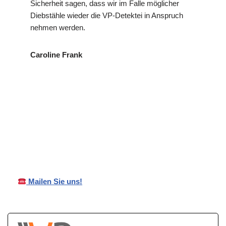
Sicherheit sagen, dass wir im Falle möglicher
Diebstähle wieder die VP-Detektei in Anspruch
nehmen werden.
Caroline Frank
für
VP
Ihr Privat- und
Gärtringe
Detektei
Wirtschaftsdetektei
n
Mailen Sie uns!