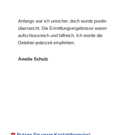
Anfangs war ich unsicher, doch wurde positiv
überrascht. Die Ermittlungsergebnisse waren
aufschlussreich und hilfreich. Ich würde die
Detektei jederzeit empfehlen.
Amelie Schulz
VP
Ihr Privat- und
in Zimmern
Detekte
Wirtschaftsdetektei
(Burg)
i
Nutzen Sie unser Kontaktformular!