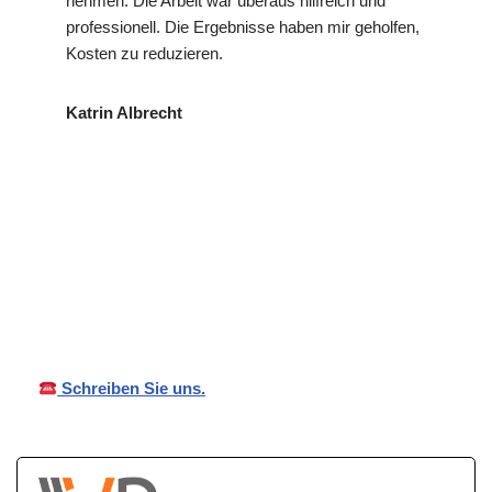
nehmen. Die Arbeit war überaus hilfreich und
professionell. Die Ergebnisse haben mir geholfen,
Kosten zu reduzieren.
Katrin Albrecht
VP
für
Ihr Privat- und
Detekte
Dotternhau
Wirtschaftsdetektei
i
sen
Schreiben Sie uns.