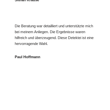
Die Beratung war detailliert und unterstützte mich
bei meinem Anliegen. Die Ergebnisse waren
hilfreich und überzeugend. Diese Detektei ist eine
hervorragende Wahl.
Paul Hoffmann
für
VP
Ihr Privat- und
Hirrlinge
Detektei
Wirtschaftsdetektei
n