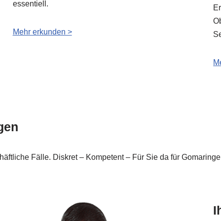
essentiell.
Er
Ob
Mehr erkunden >
Se
Me
ngen
chäftliche Fälle. Diskret – Kompetent – Für Sie da für Gomaring
I