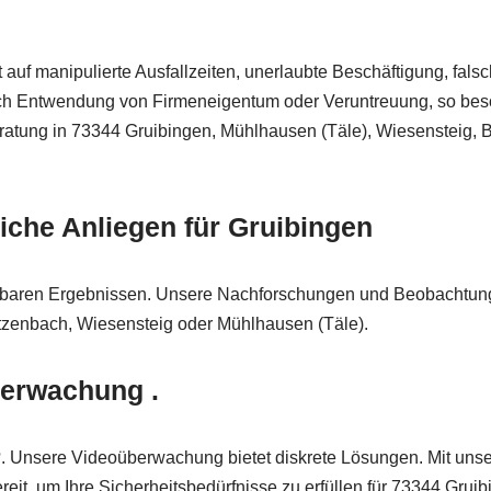
auf manipulierte Ausfallzeiten, unerlaubte Beschäftigung, fa
durch Entwendung von Firmeneigentum oder Veruntreuung, so beso
Beratung in 73344 Gruibingen, Mühlhausen (Täle), Wiesensteig
liche Anliegen für Gruibingen
rtbaren Ergebnissen. Unsere Nachforschungen und Beobachtungen 
Ditzenbach, Wiesensteig oder Mühlhausen (Täle).
berwachung .
h?. Unsere Videoüberwachung bietet diskrete Lösungen. Mit unse
it, um Ihre Sicherheitsbedürfnisse zu erfüllen für 73344 Gruib