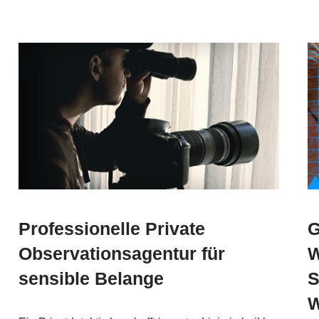
Professionelle Private
G
Observationsagentur für
W
sensible Belange
S
W