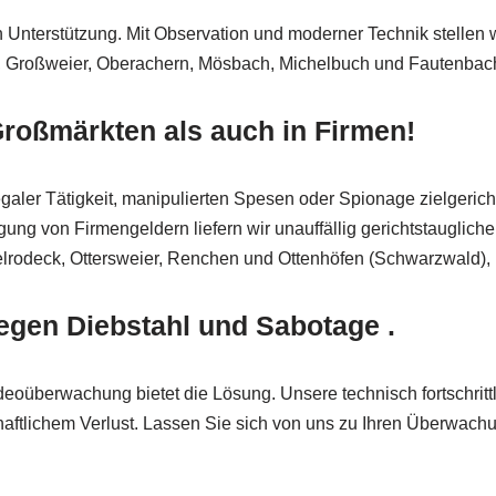
 Unterstützung. Mit Observation und moderner Technik stellen w
loch, Großweier, Oberachern, Mösbach, Michelbuch und Fautenba
Großmärkten als auch in Firmen!
aler Tätigkeit, manipulierten Spesen oder Spionage zielgericht
gung von Firmengeldern liefern wir unauffällig gerichtstauglich
lrodeck, Ottersweier, Renchen und Ottenhöfen (Schwarzwald),
gen Diebstahl und Sabotage .
deoüberwachung bietet die Lösung. Unsere technisch fortschrit
schaftlichem Verlust. Lassen Sie sich von uns zu Ihren Überwac