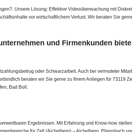
ungen?. Unsere Lösung: Effektive Videoüberwachung mit Diskre
chäftsinhalte vor wirtschaftlichem Verlust. Wir beraten Sie ger
nternehmen und Firmenkunden bieten 
zahlungsbetrug oder Schwarzarbeit. Auch bei vermuteter Mitar
nverbindlich beraten wir Sie gerne zu Ihrem Anliegen für 73119
fen, Bad Boll.
verwertbaren Ergebnissen. Mit Erfahrung und Know-how stellen wi
hemenbereiche für Zell (Aichelberg) – Aichelberg, Pliensbach u