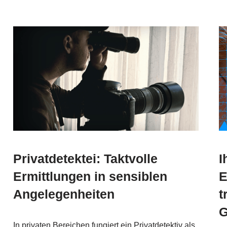
Privatdetektei: Taktvolle
I
Ermittlungen in sensiblen
E
Angelegenheiten
t
G
In privaten Bereichen fungiert ein Privatdetektiv als