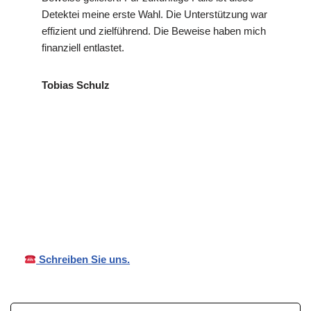
Detektei meine erste Wahl. Die Unterstützung war
effizient und zielführend. Die Beweise haben mich
finanziell entlastet.
Tobias Schulz
VP
in
Ihr Privat- und
Detekte
Sigmaring
Wirtschaftsdetektei
i
en
Schreiben Sie uns.