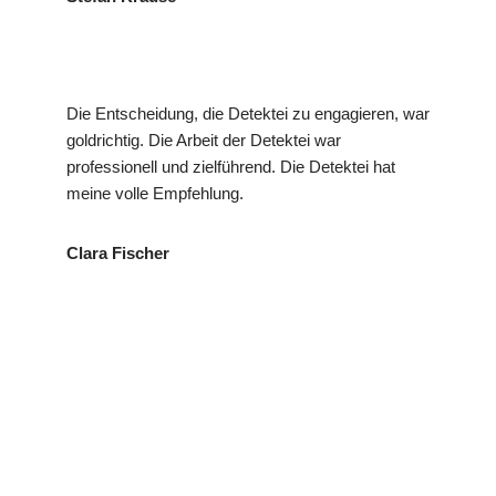
Die Entscheidung, die Detektei zu engagieren, war
goldrichtig. Die Arbeit der Detektei war
professionell und zielführend. Die Detektei hat
meine volle Empfehlung.
Clara Fischer
VP
in
Ihr Privat- und
Detekte
Rechtenst
Wirtschaftsdetektei
i
ein