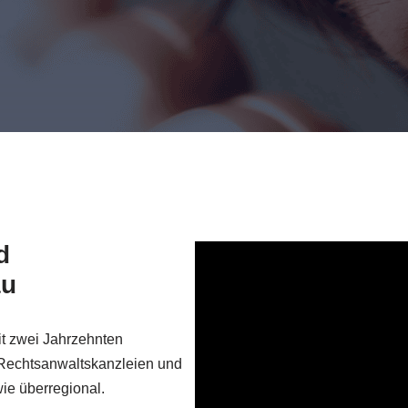
d
au
it zwei Jahrzehnten
 Rechtsanwaltskanzleien und
ie überregional.