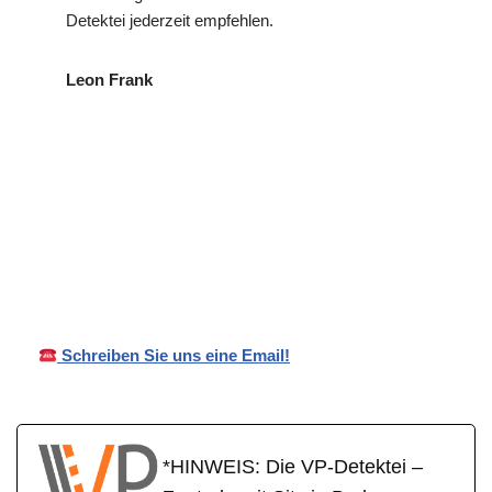
Detektei jederzeit empfehlen.
Leon Frank
in
VP
Ihr Privat- und
Kuhard
Detektei
Wirtschaftsdetektei
t
Schreiben Sie uns eine Email!
*HINWEIS: Die VP-Detektei –