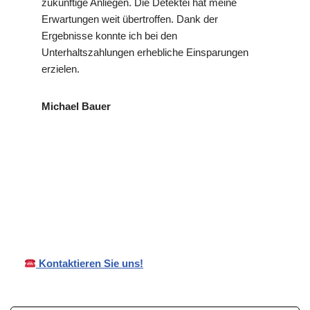
zukünftige Anliegen. Die Detektei hat meine
Erwartungen weit übertroffen. Dank der
Ergebnisse konnte ich bei den
Unterhaltszahlungen erhebliche Einsparungen
erzielen.
Michael Bauer
VP
Ihr Privat- und
in
Detektei
Wirtschaftsdetektei
Irndorf
Kontaktieren Sie uns!