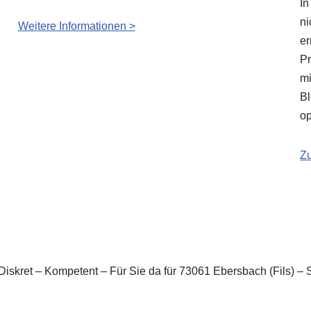
In
ni
Weitere Informationen >
er
Pr
mi
Bl
op
Zu
n. Diskret – Kompetent – Für Sie da für 73061 Ebersbach (Fils)