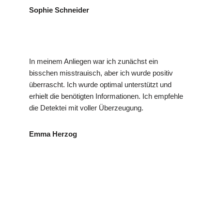
Sophie Schneider
In meinem Anliegen war ich zunächst ein
bisschen misstrauisch, aber ich wurde positiv
überrascht. Ich wurde optimal unterstützt und
erhielt die benötigten Informationen. Ich empfehle
die Detektei mit voller Überzeugung.
Emma Herzog
für
VP
Ihr Privat- und
Buchhei
Detektei
Wirtschaftsdetektei
m