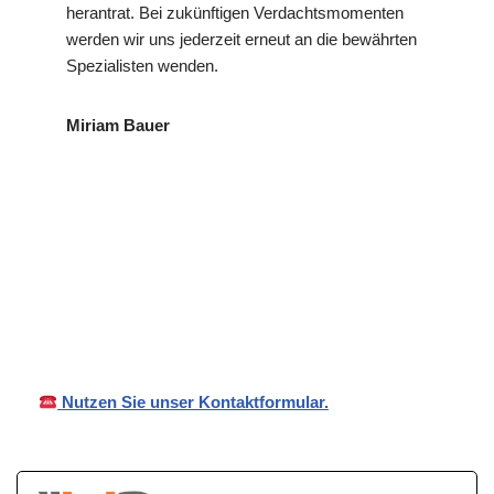
herantrat. Bei zukünftigen Verdachtsmomenten
werden wir uns jederzeit erneut an die bewährten
Spezialisten wenden.
Miriam Bauer
für
VP
Ihr Privat- und
Billighei
Detektei
Wirtschaftsdetektei
m
Nutzen Sie unser Kontaktformular.