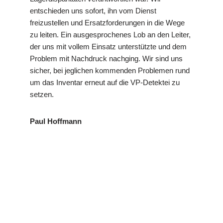
entschieden uns sofort, ihn vom Dienst
freizustellen und Ersatzforderungen in die Wege
zu leiten. Ein ausgesprochenes Lob an den Leiter,
der uns mit vollem Einsatz unterstützte und dem
Problem mit Nachdruck nachging. Wir sind uns
sicher, bei jeglichen kommenden Problemen rund
um das Inventar erneut auf die VP-Detektei zu
setzen.
Paul Hoffmann
VP
Ihr Privat- und
für Bad
Detek
Wirtschaftsdetekte
Rippoldsau-
tei
i
Schapbach