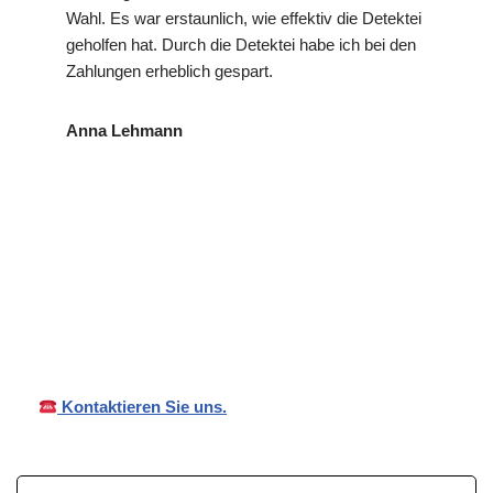
Wahl. Es war erstaunlich, wie effektiv die Detektei
geholfen hat. Durch die Detektei habe ich bei den
Zahlungen erheblich gespart.
Anna Lehmann
VP
Ihr Privat- und
für Bad
Detekte
Wirtschaftsdetektei
Dürrheim
i
Kontaktieren Sie uns.