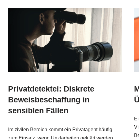
Privatdetektei: Diskrete
M
Beweisbeschaffung in
Ü
sensiblen Fällen
Ei
Vi
Im zivilen Bereich kommt ein Privatagent häufig
Be
zum Einsatz, wenn Unklarheiten geklärt werden